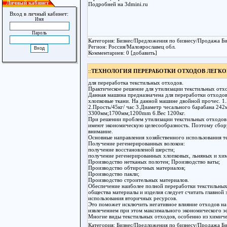
Личный кабинет
Подробней на 3dmini.ru
Вход в личный кабинет:
Имя
Пароль
Категория: Бизнес/Предложения по бизнесу/Продажа Би
Регион: Россия/Малоярославец обл.
Комментариев: 0 [добавить]
::
ТЕХНОЛОГИЯ ПЕРЕРАБОТКИ ОТХОДОВ ЛЕГ
для переработка текстильных отходов.
Практическое решение для утилизации текстильных отх
Данная машина предназначена для переработки отходов
хлопковые ткани. На данной машине двойной прочес. 
2.Прость/45кг/ час 3.Диаметр чесального барабана 24
3300мм;1700мм;1200mm 6.Вес 1200кг.
При решении проблем утилизации текстильных отходов 
имеют экономическую целесообразность. Поэтому сбору
внимание.
Основные направления хозяйственного использования т
Получение регенерированных волокон:
получение восстановленой шерсти;
получение регенерированных хлопковых, льняных и хим
Производство нетканых полотен; Производство ваты;
Производство обтирочных материалов;
Производство пакли;
Производство строительных материалов.
Обеспечение наиболее полной переработки текстильных
общества материалы и изделия следует считать главной 
использования вторичных ресурсов.
Это поможет исключить негативное влияние отходов н
извлечением при этом максимального экономического э
Многие виды текстильных отходов, особенно из химич
Категория: Бизнес/Предложения по бизнесу/Продажа Би