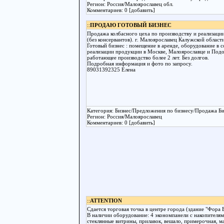
Регион: Россия/Малоярославец обл.
Комментариев: 0 [добавить]
::
ПРОДАЮ ГОТОВЫЙ БИЗНЕС
Продажа колбасного цеха по производству и реализаци
(без консервантов). г. Малоярославец Калужской област
Готовый бизнес : помещение в аренде, оборудование в 
реализации продукции в Москве, Малоярославце и Подо
работающее производство более 2 лет. Без долгов.
Подробная информация и фото по запросу.
89031392325 Елена
Категория: Бизнес/Предложения по бизнесу/Продажа Би
Регион: Россия/Малоярославец
Комментариев: 0 [добавить]
::
ATTENTION
Сдается торговая точка в центре города (здание "Фора Б
В наличии оборудование: 4 экономпанели с накопителям
стеклянные витрины, прилавок, вешало, примерочная, м