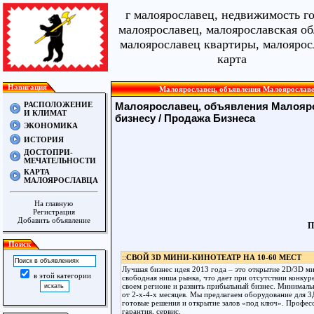
г малоярославец, недвижимость г
малоярославец, малоярославская об
малоярославец квартиры, малоярос
карта
Навигация
Малоярославец, объявления Малоярославец,
РАСПОЛОЖЕНИЕ
Малоярославец, объявления Малояр
И КЛИМАТ
бизнесу
/
Продажа Бизнеса
ЭКОНОМИКА
ИСТОРИЯ
ДОСТОПРИ-
МЕЧАТЕЛЬНОСТИ
КАРТА
МАЛОЯРОСЛАВЦА
На главную
Регистрация
Добавить объявление
П
Поиск
::
СВОЙ 3D МИНИ-КИНОТЕАТР НА 10-60 МЕСТ
Лучшая бизнес идея 2013 года – это открытие 2D/3D ми
в этой категории
свободная ниша рынка, что дает при отсутствии конку
своем регионе и развить прибыльный бизнес. Минималь
от 2-х-4-х месяцев. Мы предлагаем оборудование для 
готовые решения и открытие залов «под ключ». Професс
гарантия, сервис.