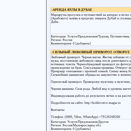
::
АРЕНДА ЯХТЫ В ДУБАЕ
Маршруты прогулок и путешествий на катерах и яхтах 
(Арабского) залива в пределах эмирата Дубай и стол
Даби.
Категория: Услуги/Предложения/Туризм, Путишествия,
Регион: Россия
Комментариев: 0 [добавить]
::
СИЛЬНЫЙ ЛЮБОВНЫЙ ПРИВОРОТ. ОТВОРОТ. 
Любовный приворот. Черная магия. Жестко избавлю от 
мужа, восстановлю любовную связь после длительного 
истинных чувств. Чернообрядовый приворот по фотогра
принуждение на брак. Сексуальная привязка. Отворот л
Прекращу отношения с прежней семьей. Сниму венец б
Сильнейшие шаманские обряды на замужество и женить
Однополый приворот. Приворожу мужчину к мужчине,
Черная шаманка. Сила рода. Любой вид и уровень магич
Индивидуальная работа до результата лично и на расст
Подробности на сайте: http://koldovstvo-magia.ru
Контакты:
Телефон: (SMS, Viber, WhatsApp) +79126168260
Категория: Услуги/Предложения/Другие
Регион: Россия/Малоярославец обл.
Комментариев: 0 [добавить]