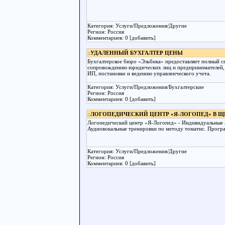
Категория: Услуги/Предложения/Другие
Регион: Россия
Комментариев: 0 [добавить]
::
УДАЛЕННЫЙ БУХГАЛТЕР ЦЕНЫ
Бухгалтерское бюро «Эльбика» предоставляет полный с
сопровождению юридических лиц и предпринимателей,
ИП, постановке и ведению управленческого учета.
Категория: Услуги/Предложения/Бухгалтерские
Регион: Россия
Комментариев: 0 [добавить]
::
ЛОГОПЕДИЧЕСКИЙ ЦЕНТР «Я-ЛОГОПЕД» В 
Логопедический центр «Я-Логопед» - Индивидуальные л
Аудиовокальные тренировки по методу томатис. Програ
Категория: Услуги/Предложения/Другие
Регион: Россия
Комментариев: 0 [добавить]