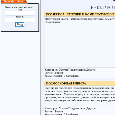
Личный кабинет
Вход в личный кабинет:
[
<<<
][
1..
|
7
|
8
|
9
Имя
::
ECOSEPTICA - СЕПТИКИ И КОМПЛЕКТУЮЩИЕ
Пароль
https://ecoseptica.ru - компрессоры для септиков, ремон
Подмосковье.
Категория: Услуги/Предложения/Другие
Регион: Россия
Комментариев: 0 [добавить]
::
ПОДМОСКОВНАЯ РИВЬЕРА
Именно на просторах Подмосковных водохранилищ вы п
не прибегая к утомительному перелёту в далёкую стра
каналом имени Москвы, образуя гигантскую водную сис
прогулок, так и длительных путешествий на катерах и я
умиротворяющее спокойствие не оставят вас равнодуш
Категория: Услуги/Предложения/Другие
Регион: Россия
Комментариев: 0 [добавить]