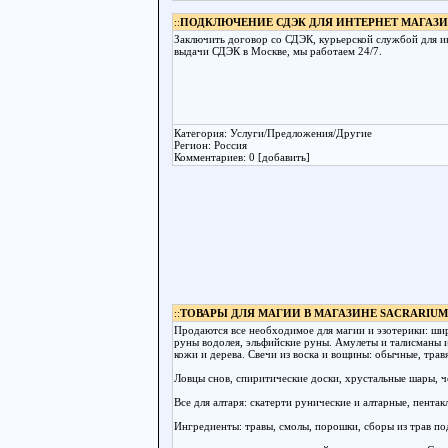
::
ПОДКЛЮЧЕНИЕ СДЭК ДЛЯ ИНТЕРНЕТ МАГАЗ
Заключить договор со СДЭК, курьерской службой для 
выдачи СДЭК в Москве, мы работаем 24/7.
Категория: Услуги/Предложения/Другие
Регион: Россия
Комментариев: 0 [добавить]
::
ТОВАРЫ ДЛЯ МАГИИ В МАГАЗИНЕ SACRARIU
Продаются все необходимое для магии и эзотерики: шир
руны водолея, эльфийские руны. Амулеты и талисманы и
кожи и дерева. Свечи из воска и вощины: обычные, тра
Ловцы снов, спиритические доски, хрустальные шары, ч
Все для алтаря: скатерти рунические и алтарные, пентак
Ингредиенты: травы, смолы, порошки, сборы из трав п