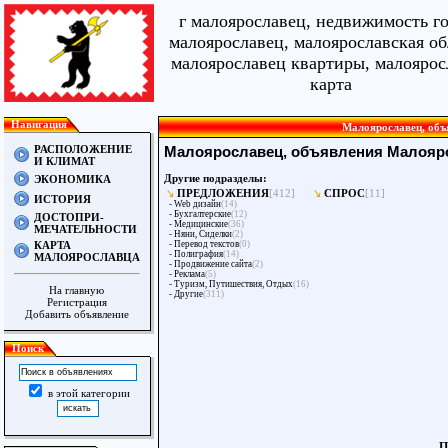
г малоярославец, недвижимость г
малоярославец, малоярославская об
малоярославец квартиры, малоярос
карта
Навигация
Малоярославец, объя
РАСПОЛОЖЕНИЕ
Малоярославец, объявления Малояр
И КЛИМАТ
Другие подразделы:
ЭКОНОМИКА
ПРЕДЛОЖЕНИЯ
[412]
СПРОС
[11]
ИСТОРИЯ
-
Web дизайн
(14)
-
Бухгалтерские
(12)
ДОСТОПРИ-
-
Медицинские
(36)
МЕЧАТЕЛЬНОСТИ
-
Няни, Сиделки
(2)
КАРТА
-
Перевод текстов
(0)
-
Полиграфия
(14)
МАЛОЯРОСЛАВЦА
-
Продвижение сайта
(2)
-
Реклама
(5)
-
Туризм, Путишествия, Отдых
(16)
На главную
-
Другие
(311)
Регистрация
Добавить объявление
Поиск
в этой категории
П