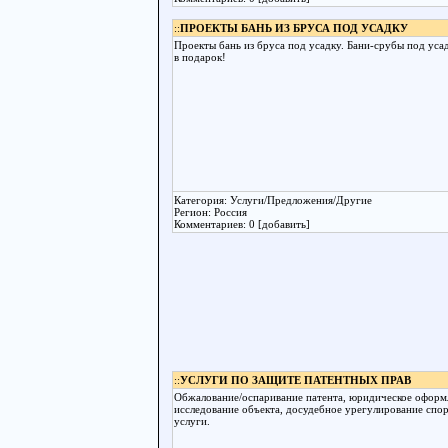
::
ПРОЕКТЫ БАНЬ ИЗ БРУСА ПОД УСАДКУ
Проекты бань из бруса под усадку. Бани-срубы под уса
в подарок!
Категория: Услуги/Предложения/Другие
Регион: Россия
Комментариев: 0 [добавить]
::
УСЛУГИ ПО ЗАЩИТЕ ПАТЕНТНЫХ ПРАВ
Обжалование/оспаривание патента, юридическое оформ
исследование объекта, досудебное урегулирование спо
услуги.