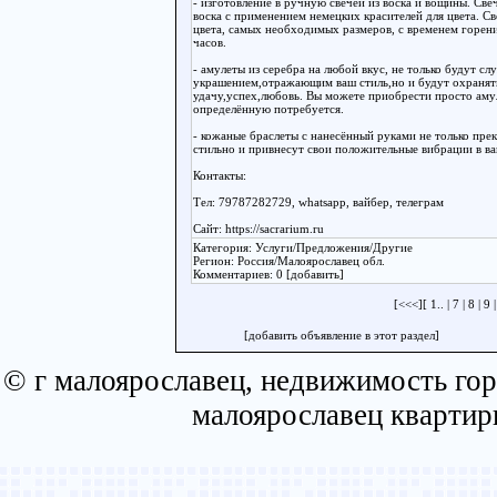
- изготовление в ручную свечей из воска и вощины. Св
воска с применением немецких красителей для цвета. С
цвета, самых необходимых размеров, с временем горения
часов.
- амулеты из серебра на любой вкус, не только будут с
украшением,отражающим ваш стиль,но и будут охранять
удачу,успех,любовь. Вы можете приобрести просто аму
определённую потребуется.
- кожаные браслеты с нанесённый руками не только пре
стильно и привнесут свои положительные вибрации в в
Контакты:
Тел: 79787282729, whatsapp, вайбер, телеграм
Сайт: https://sacrarium.ru
Категория: Услуги/Предложения/Другие
Регион: Россия/Малоярославец обл.
Комментариев: 0 [добавить]
[
<<<
][
1..
|
7
|
8
|
9
[добавить объявление в этот раздел]
© г малоярославец, недвижимость гор
малоярославец квартир