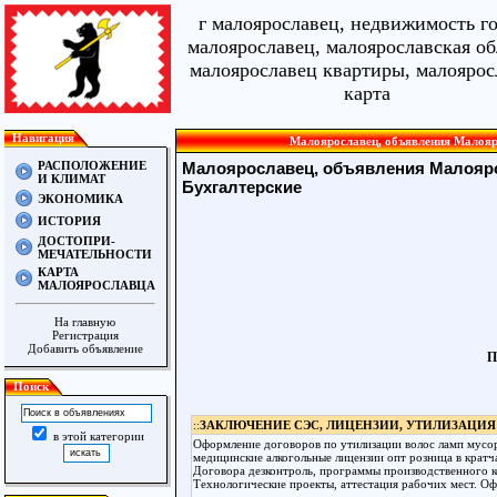
г малоярославец, недвижимость г
малоярославец, малоярославская об
малоярославец квартиры, малоярос
карта
Навигация
Малоярославец, объявления Малояро
РАСПОЛОЖЕНИЕ
Малоярославец, объявления Малояр
И КЛИМАТ
Бухгалтерские
ЭКОНОМИКА
ИСТОРИЯ
ДОСТОПРИ-
МЕЧАТЕЛЬНОСТИ
КАРТА
МАЛОЯРОСЛАВЦА
На главную
Регистрация
Добавить объявление
П
Поиск
::
ЗАКЛЮЧЕНИЕ СЭС, ЛИЦЕНЗИИ, УТИЛИЗАЦИЯ
в этой категории
Оформление договоров по утилизации волос ламп мусор
медицинские алкогольные лицензии опт розница в кратч
Договора дезконтроль, программы производственного к
Технологические проекты, аттестация рабочих мест. О