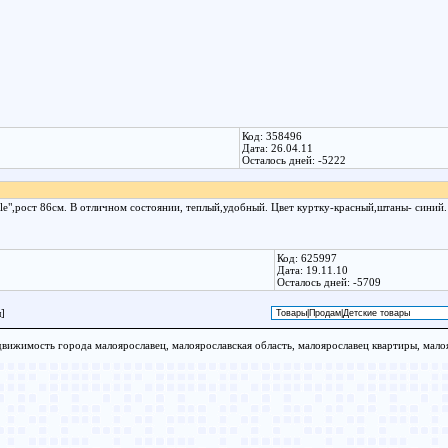
Код: 358496
Дата: 26.04.11
Осталось дней: -5222
le",рост 86см. В отличном состоянии, теплый,удобный. Цвет куртку-красный,штаны- синий.
Код: 625997
Дата: 19.11.10
Осталось дней: -5709
]
движимость города малоярославец, малоярославская область, малоярославец квартиры, малоя