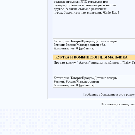
ролевые игры или РПГ, стрелялки или
шутеры, стратегии и симуляторы и многое
другое. А также статьи о различных
играх. Заходите к нам в магазин. Ждём Вас !
Категория: Товары/Продам/Детские товары
Регион: Россия/Малоярославец обл.
Комментариев: 0 [добавить]
::
КУРТКА И КОМБИНЕЗОН ДЛЯ МАЛЬЧИКА
Продам куртку " Аляску" иштаны- комбинезон "Fairy Ta
Категория: Товары/Продам/Детские товары
Регион: Россия/Малоярославец
Комментариев: 0 [добавить]
[добавить объявление в этот раздел
© г малоярославец, не