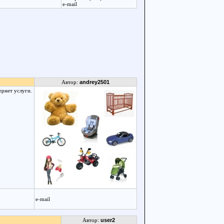
e-mail
Автор:
andrey2501
ернет услуги.
e-mail
Автор:
user2