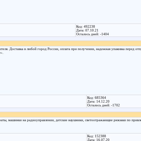
Код: 492238
Дата: 07.10.21
Осталось дней: -1404
теля. Доставка в любой город России, оплата при получении, надежная упаковка перед отп
е».
Код: 685364
Дата: 14.12.20
Осталось дней: -1702
раты, машинки на радиоуправлении, детские наушники, светоотражающие рюкзаки по привл
Код: 152388
Дата: 16.07.20