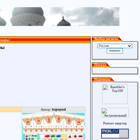
Выбор региона
овары /
ры
Погода
Партнеры
Автор:
logopod
Ремонт квартир