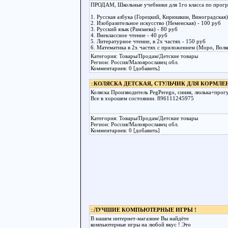
ПРОДАМ, Школьные учебники для 1го класса по програ
1. Русская азбука (Горецкий, Кирюшкин, Виноградская) 
2. Изобразительное искусство (Неменская) - 100 руб
3. Русский язык (Рамзаева) - 80 руб
4. Внеклассное чтение - 40 руб
5. Литературное чтение, в 2х частях - 150 руб
6. Математика в 2х частях с приложением (Моро, Волков
Категория: Товары/Продам/Детские товары
Регион: Россия/Малоярославец обл.
Комментариев: 0 [добавить]
::
КОЛЯСКА ДЕТСКАЯ, СТУЛЬЧИК ДЛЯ КОРМЛЕ
Коляска Производитель PegPerego, синяя, люлька+прог
Все в хорошем состоянии. 896111245975
Категория: Товары/Продам/Детские товары
Регион: Россия/Малоярославец обл.
Комментариев: 0 [добавить]
::
ЛУЧШИЕ КОМПЬЮТЕРНЫЕ ИГРЫ !
В нашем интернет-магазине Вы найдёте
компьютерные игры на любой вкус ! Это