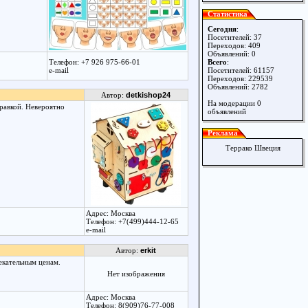
Статистика
Сегодня
:
Посетителей: 37
Переходов: 409
Объявлений: 0
Телефон: +7 926 975-66-01
Всего
:
e-mail
Посетителей: 61157
Переходов: 229539
Объявлений: 2782
Автор:
detkishop24
На модерации 0
равкой. Невероятно
объявлений
Реклама
Террако Швеция
Адрес: Москва
Телефон: +7(499)444-12-65
e-mail
Автор:
erkit
екательным ценам.
Нет изображения
Адрес: Москва
Телефон: 8(909)76-77-008