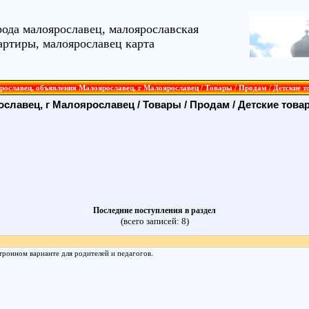
рода малоярославец, малоярославская
артиры, малоярославец карта
ославец, объявления Малоярославец, г Малоярославец / Товары / Продам / Детские т
ославец, г Малоярославец
/
Товары
/
Продам
/
Детские това
Последние поступления в раздел
(всего записей: 8)
тронном варианте для родителей и педагогов.