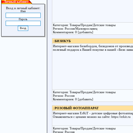
Личный кабинет
Вход в личный кабинет:
Имя
Пароль
Категория: Товары/Продам/Детские товары
Регион: Россия/Малоярославец
Комментариев: 0 [добавить]
::
БИЗИКУБ
Интернет-магазин бизибордов, бизидомов от производи
полезный подарок к Вашей покупке в нашей «Бизи лавк
Категория: Товары/Продам/Детские товары
Регион: Россия
Комментариев: 0 [добавить]
::
РОЗОВЫЙ ФОТОАППАРАТ
Интернет-магазин ErKiT - детские цифровые фотоаппа
Ознакомиться с ценами можно на сайте: https://erkit.ru
Категория: Товары/Продам/Детские товары
Регион: Россия