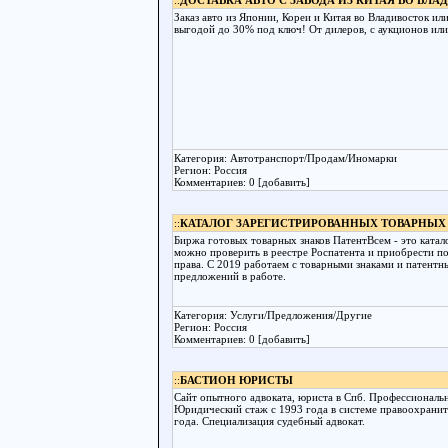
::
ДОСТАВКА АВТО С ЗАВОДА ИЗ КИТАЯ ВО ВЛА
Заказ авто из Японии, Кореи и Китая во Владивосток ил
выгодой до 30% под ключ! От дилеров, с аукционов или
Категория: Автотранспорт/Продам/Иномарки
Регион: Россия
Комментариев: 0 [добавить]
::
КАТАЛОГ ЗАРЕГИСТРИРОВАННЫХ ТОВАРНЫХ
Биржа готовых товарных знаков ПатентВсем - это ката
можно проверить в реестре Роспатента и приобрести 
права. С 2019 работаем с товарными знаками и патент
предложений в работе.
Категория: Услуги/Предложения/Другие
Регион: Россия
Комментариев: 0 [добавить]
::
БАСТИОН ЮРИСТЫ
Сайт опытного адвоката, юриста в Спб. Профессиональ
Юридический стаж с 1993 года в системе правоохранит
года. Специализация судебный адвокат.