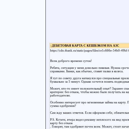
::
ДЕБЕТОВАЯ КАРТА С КЕШБЭКОМ НА АЗС
https://cdn.tbank.ru/static/pages/files/ce1c666e-54b0-49
Всем доброго времени суток!
Ребята, ситуация у меня довольно пиковая. Нужна срочн
справками. Банки, как обычно, ставят палки в колеса.
Я тут по совету друга наткнулся про специальные при
буквально за 5 минут. Однако хочется понять подводны
Может, кто-то имеет положительный опыт? Заранее спа
критерии: без отказа, чтобы можно было получить на ка
работодателю.
Особенно интересует про мгновенные займы на карту. П
сумма одобрения?
Сам жду ваших ответов. Если оформлю себе, обязательн
P.S. Кстати, вчера видел рекламу неплохого на вид прил
карту без отказа
. Говорят, там одобряют почти всем. Может, стоит нача