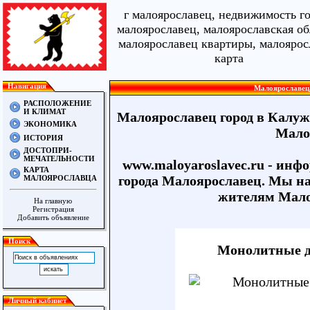
г малоярославец, недвижимость г
малоярославец, малоярославская об
малоярославец квартиры, малоярос
карта
Навигация
Малоярославец,
РАСПОЛОЖЕНИЕ
И КЛИМАТ
Малоярославец город в Калуж
ЭКОНОМИКА
Мало
ИСТОРИЯ
ДОСТОПРИ-
МЕЧАТЕЛЬНОСТИ
www.maloyaroslavec.ru - инф
КАРТА
города Малоярославец. Мы над
МАЛОЯРОСЛАВЦА
жителям Мало
На главную
Регистрация
Добавить объявление
Поиск
Монолитные д
Личный кабинет