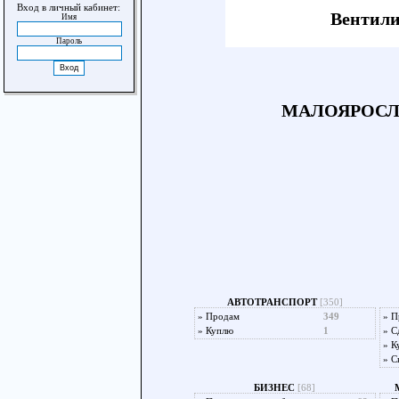
Вход в личный кабинет:
Вентили
Имя
Пароль
МАЛОЯРОСЛ
АВТОТРАНСПОРТ
[350]
»
Продам
349
»
П
»
Куплю
1
»
С
»
К
»
С
БИЗНЕС
[68]