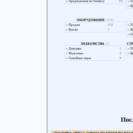
»
Предложения по бизнесу
68
»
П
»
К
ОБОРУДОВАНИЕ
[430]
»
Продам
428
»
П
»
Куплю
2
»
К
»
О
ЗНАКОМСТВА
[3]
СТ
»
Девушки
3
»
П
»
Мужчины
0
»
К
»
Семейные пары
0
Пос