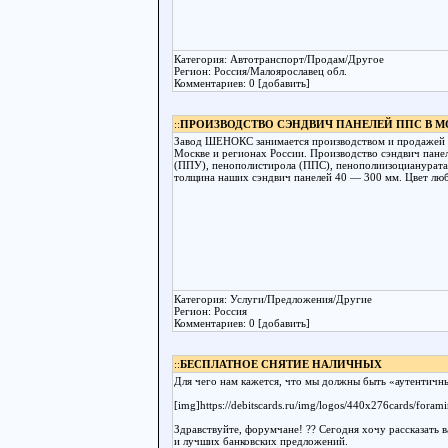
Категория: Автотранспорт/Продам/Другое
Регион: Россия/Малоярославец обл.
Комментариев: 0 [добавить]
::
ПРОИЗВОДСТВО СЭНДВИЧ ПАНЕЛЕЙ ППС В М
Завод ШЕНОКС занимается производством и продажей к
Москве и регионах России. Производство сэндвич пане
(ППУ), пенополистирола (ППС), пенополиизоцианурата
толщина наших сэндвич панелей 40 — 300 мм. Цвет лю
Категория: Услуги/Предложения/Другие
Регион: Россия
Комментариев: 0 [добавить]
::
БЕСПЛАТНОЕ СНЯТИЕ НАЛИЧНЫХ
Для чего нам кажется, что мы должны быть «аутентичны
[img]https://debitscards.ru/img/logos/440x276cards/foram
Здравствуйте, форумчане! ?? Сегодня хочу рассказать 
и лучших банковских предложений.