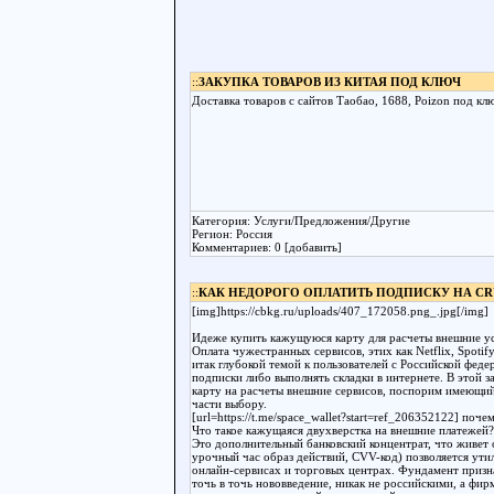
::
ЗАКУПКА ТОВАРОВ ИЗ КИТАЯ ПОД КЛЮЧ
Доставка товаров с сайтов Таобао, 1688, Poizon под к
Категория: Услуги/Предложения/Другие
Регион: Россия
Комментариев: 0 [добавить]
::
КАК НЕДОРОГО ОПЛАТИТЬ ПОДПИСКУ НА C
[img]https://cbkg.ru/uploads/407_172058.png_.jpg[/img]
Идеже купить кажущуюся карту для расчеты внешние ус
Оплата чужестранных сервисов, этих как Netflix, Spotif
итак глубокой темой к пользователей с Российской фед
подписки либо выполнять складки в интернете. В этой 
карту на расчеты внешние сервисов, поспорим имеющий
части выбору.
[url=https://t.me/space_wallet?start=ref_206352122] поч
Что такое кажущаяся двухверстка на внешние платежей
Это дополнительный банковский концентрат, что живет 
урочный час образ действий, CVV-код) позволяется ути
онлайн-сервисах и торговых центрах. Фундамент приз
точь в точь нововведение, никак не российскими, а 