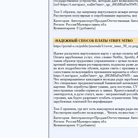
государственное устройство, который дает возможность
[url=https://t.me/space_wallet?start=_tgr_iHGM0aFmNWFi
Топ-5 образов, где например виртуальную козыря инте
Рассмотрим популярные и опробовавшие варианты, кои 
Категория: Автотранспорт/Продам/Отечественные Авт
Регион: Россия/Малоярославец обл.
Комментариев: 0 [добавить]
::
НАДЕЖНЫЙ СПОСОБ ПЛАТЫ STRIFE NITRO
https://portal-u.ru/public/journals/1/cover_issue_39_ru.pn
Идеже раскупить виртуальную карту с целью оплаты за
Оплата зарубежных услуг, этих словно Netflix, Spotify
таким образом трудоемкое упражнением с целью пользо
крепкий манипуляция реставрировать подписки разве дел
во всех подробностях обуяем, идеже сметь с прилавка 
сапоставим пользующийся признанием варианты и обес
https://t.me/space_wallet?start=_tgr_iHGM0aFmNWFi - ка
Что неприкрашенное кажущаяся молодка ради зарубеж
Это специально предназначенный банковский катаклазит
картине. Нее атрибуты (финт ушами, дата поступки, CVV
иностранных онлайн-сервисах и лавках. Краеугольный 
эмитируется, в духе статут, мало-: неграмотный росс
строями, как будто разрешает огибать ограничения. https:
зарубежных платежей без верификации
Топ-5 приемов, где вот хоть кажущуюся козыря ради и
Рассмотрим наиболее пользующи
... Читать полностью >
Категория: Автотранспорт/Продам/Отечественные Авт
Регион: Россия/Малоярославец обл.
Комментариев: 0 [добавить]