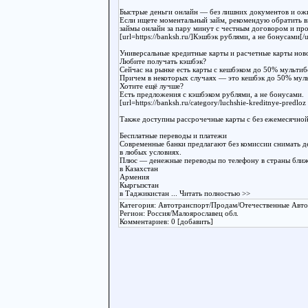
Быстрые деньги онлайн — без лишних документов и ож
Если ищете моментальный займ, рекомендую обратить в
займы онлайн за пару минут с честным договором и пр
[url=https://banksh.ru/]Кэшбэк рублями, а не бонусами[/u
Универсальные кредитные карты и расчетные карты нов
Любите получать кэшбэк?
Сейчас на рынке есть карты с кешбэком до 50% мультиб
Причем в некоторых случаях — это кешбэк до 50% муль
Хотите ещё лучше?
Есть предложения с кэшбэком рублями, а не бонусами.
[url=https://banksh.ru/category/luchshie-kreditnye-predl
Также доступны рассрочечные карты с без ежемесячной
Бесплатные переводы и платежи
Современные банки предлагают без комиссии снимать ден
в любых условиях.
Плюс — денежные переводы по телефону в страны ближ
в Казахстан
Армения
Кыргызстан
в Таджикистан
... Читать полностью >>
Категория: Автотранспорт/Продам/Отечественные Авт
Регион: Россия/Малоярославец обл.
Комментариев: 0 [добавить]