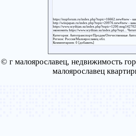
https://nupforum.ru/index.php?topic=16662.new#new - к
http://wiiujapan.ru/index.php?topic=20976.new#new - ка
https://www.scythian.su/index.php?topic=1200.msg1427
экономить https://www.scythian.su/index.php?topi
... Чит
Категория: Автотранспорт/Продам/Отечественные Авт
Регион: Россия/Малоярославец обл.
Комментариев: 0 [добавить]
© г малоярославец, недвижимость гор
малоярославец квартир