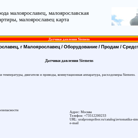
рода малоярославец, малоярославская
артиры, малоярославец карта
Датчики давления Siemens
славец, г Малоярославец
/
Оборудование
/
Продам
/
Средст
Датчики давления Siemens
ки температуры, двигатели и приводы, коммутационная аппаратура, расходомеры Siemens.
езопасности
Адрес: Москва
Телефон: +73512200233
URL:
uralprompribor.ru/catalog/avtomatika-sim
e-mail