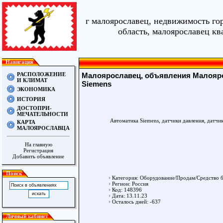
г малоярославец, недвижимость го
область, малоярославец кв
Навигация
РАСПОЛОЖЕНИЕ
Малоярославец, объявления Малояро
И КЛИМАТ
Siemens
ЭКОНОМИКА
ИСТОРИЯ
ДОСТОПРИ-
МЕЧАТЕЛЬНОСТИ
Автоматика Siemens, датчики давления, датчи
КАРТА
МАЛОЯРОСЛАВЦА
На главную
Регистрация
Добавить объявление
Поиск
Категория: Оборудование/Продам/Средство б
Регион: Россия
Код: 148396
Дата: 13.11.23
Осталось дней: -637
Личный кабинет