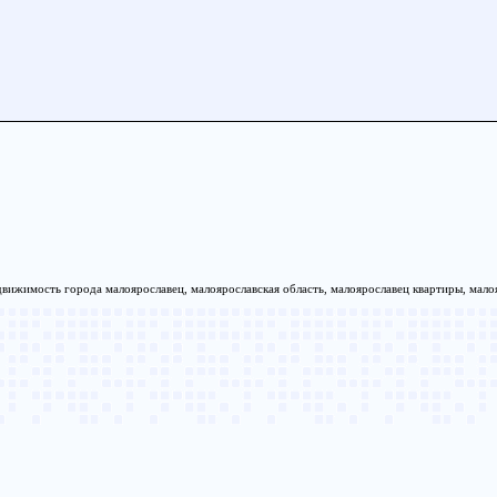
движимость города малоярославец, малоярославская область, малоярославец квартиры, малоя