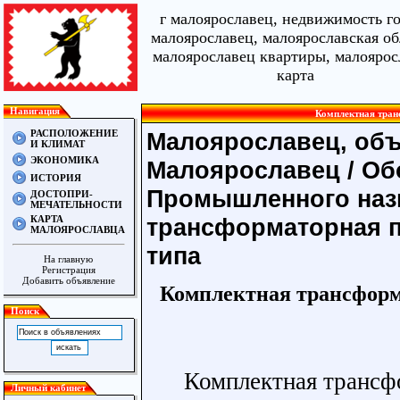
г малоярославец, недвижимость г
малоярославец, малоярославская об
малоярославец квартиры, малоярос
карта
Навигация
Комплектная тран
РАСПОЛОЖЕНИЕ
Малоярославец, объ
И КЛИМАТ
ЭКОНОМИКА
Малоярославец
/
Об
ИСТОРИЯ
Промышленного наз
ДОСТОПРИ-
МЕЧАТЕЛЬНОСТИ
КАРТА
трансформаторная п
МАЛОЯРОСЛАВЦА
типа
На главную
Регистрация
Добавить объявление
Комплектная трансформ
Поиск
Комплектная трансф
Личный кабинет