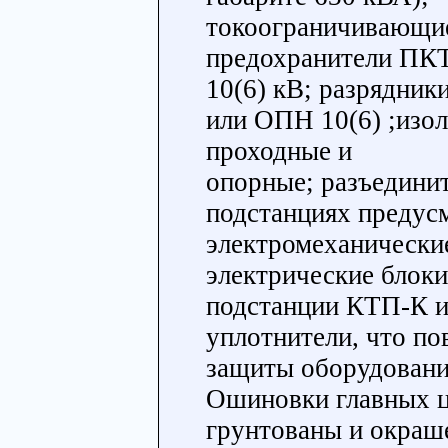
токоограничивающи
предохранители ПКТ
10(6) кВ; разрядни
или ОПН 10(6) ;изо
проходные и
опорные; разъедини
подстанциях предус
электромеханически
электрические блок
подстанции КТП-К 
уплотнители, что по
защиты оборудования
Ошиновки главных ц
грунтованы и окраш