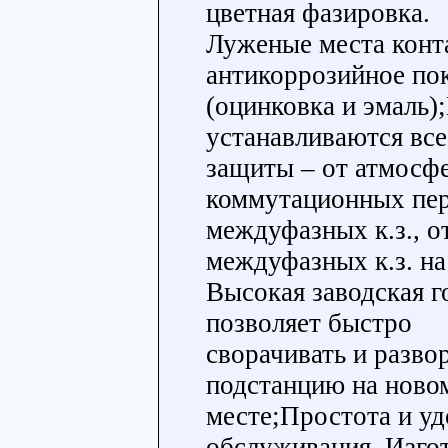
цветная фазировка.
Луженые места конт
антикоррозийное по
(оцинковка и эмаль
устанавливаются вс
защиты – от атмосф
коммутационных пер
междуфазных к.з., о
междуфазных к.з. на
Высокая заводская г
позволяет быстро
сворачивать и разво
подстанцию на ново
месте;Простота и у
обслуживания. Изго