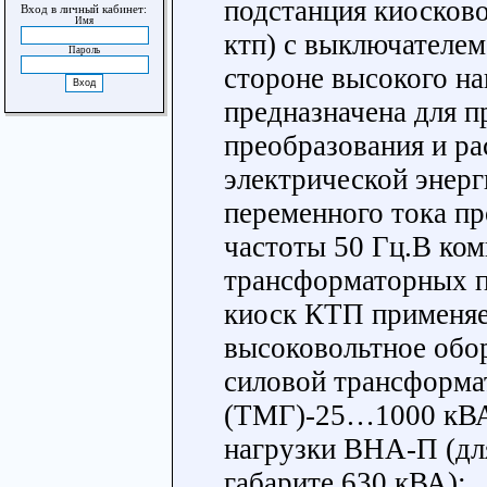
подстанция киосково
Вход в личный кабинет:
Имя
ктп) с выключателем
Пароль
стороне высокого н
предназначена для п
преобразования и ра
электрической энерг
переменного тока 
частоты 50 Гц.В ко
трансформаторных 
киоск КТП применя
высоковольтное обо
силовой трансформа
(ТМГ)-25…1000 кВА
нагрузки ВНА-П (дл
габарите 630 кВА);