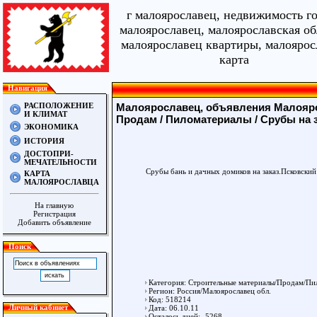
г малоярославец, недвижимость г
малоярославец, малоярославская об
малоярославец квартиры, малоярос
карта
Навигация
РАСПОЛОЖЕНИЕ
Малоярославец, объявления Малояро
И КЛИМАТ
Продам
/
Пиломатериалы
/ Срубы на 
ЭКОНОМИКА
ИСТОРИЯ
ДОСТОПРИ-
МЕЧАТЕЛЬНОСТИ
Срубы бань и дачных домиков на заказ.Псковский
КАРТА
МАЛОЯРОСЛАВЦА
На главную
Регистрация
Добавить объявление
Поиск
Категория: Строительные материалы/Продам/Пи
Регион: Россия/Малоярославец обл.
Код: 518214
Личный кабинет
Дата: 06.10.11
Осталось дней: -5268