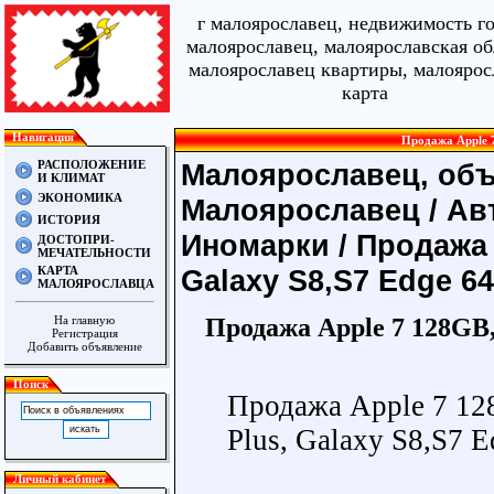
г малоярославец, недвижимость г
малоярославец, малоярославская об
малоярославец квартиры, малоярос
карта
Навигация
Продажа Apple 7
РАСПОЛОЖЕНИЕ
Малоярославец, объ
И КЛИМАТ
ЭКОНОМИКА
Малоярославец
/
Ав
ИСТОРИЯ
Иномарки
/ Продажа 
ДОСТОПРИ-
МЕЧАТЕЛЬНОСТИ
КАРТА
Galaxy S8,S7 Edge 6
МАЛОЯРОСЛАВЦА
Продажа Apple 7 128GB, 
На главную
Регистрация
Добавить объявление
Поиск
Продажа Apple 7 128
Plus, Galaxy S8,S7 
Личный кабинет