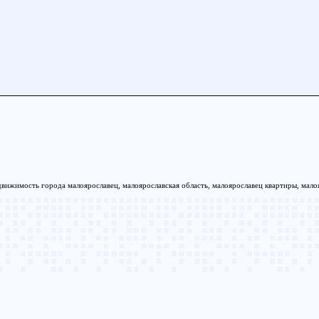
движимость города малоярославец, малоярославская область, малоярославец квартиры, малоя