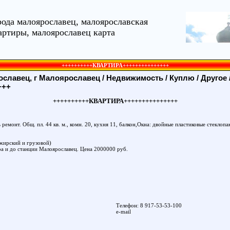
рода малоярославец, малоярославская
артиры, малоярославец карта
++++++++++КВАРТИРА+++++++++++++++
славец, г Малоярославец
/
Недвижимость
/
Куплю
/
Другое
+++
++++++++++КВАРТИРА+++++++++++++++
ремонт. Общ. пл. 44 кв. м., комн. 20, кухня 11, балкон,Окна: двойные пластиковые стеклопа
ажирский и грузовой)
ра и до станции Малоярославец. Цена 2000000 руб.
Телефон: 8 917-53-53-100
e-mail