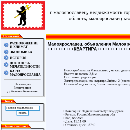
г малоярославец, недвижимость го
область, малоярославец кв
Навигация
РАСПОЛОЖЕНИЕ
Малоярославец, объявления Малояро
И КЛИМАТ
++++++++++КВАРТИРА++++++++++++
ЭКОНОМИКА
ИСТОРИЯ
ДОСТОПРИ-
МЕЧАТЕЛЬНОСТИ
Новостройкана ул.Маяковского , можно делать 
КАРТА
Высота потолков: 2,8 м.
МАЛОЯРОСЛАВЦА
Отопление: радиаторы
Электроразводка: по квартире.Лифты: 2 (пасс
Отличный вид из окон, 5 мин. пешком до цент
На главную
Регистрация
Добавить объявление
Поиск
Категория: Недвижимость/Куплю/Другое
Регион: Россия/Малоярославец обл.
Код: 656359
Дата: 15.11.09
Осталось дней: -5749
Личный кабинет