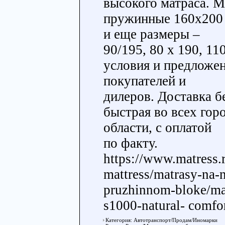
высокого матраса. 
пружинные 160х200 
и еще размеры –
90/195, 80 х 190, 1
условия и предложе
покупателей и
дилеров. Доставка б
быстрая во всех гор
области, с оплатой
по факту.
https://www.matress.r
mattress/matrasy-na-
pruzhinnom-bloke/ma
s1000-natural- comfor
Категория: Автотранспорт/Продам/Иномарки