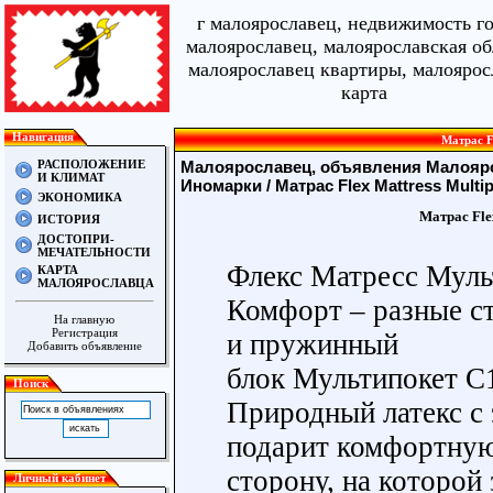
г малоярославец, недвижимость г
малоярославец, малоярославская об
малоярославец квартиры, малоярос
карта
Навигация
Матрас F
РАСПОЛОЖЕНИЕ
Малоярославец, объявления Малояро
И КЛИМАТ
Иномарки
/ Матрас Flex Mattress Multi
ЭКОНОМИКА
Матрас Fle
ИСТОРИЯ
ДОСТОПРИ-
МЕЧАТЕЛЬНОСТИ
Флекс Матресс Муль
КАРТА
МАЛОЯРОСЛАВЦА
Комфорт – разные с
На главную
Регистрация
и пружинный
Добавить объявление
блок Мультипокет С
Поиск
Природный латекс с
подарит комфортну
сторону, на которой
Личный кабинет