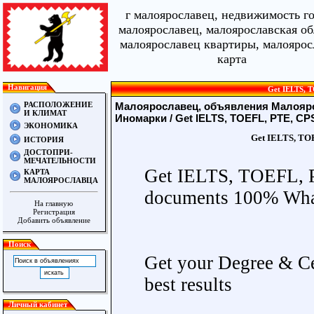
г малоярославец, недвижимость г
малоярославец, малоярославская об
малоярославец квартиры, малоярос
карта
Навигация
Get IELTS, 
РАСПОЛОЖЕНИЕ
Малоярославец, объявления Малояро
И КЛИМАТ
Иномарки
/ Get IELTS, TOEFL, PTE, CP
ЭКОНОМИКА
Get IELTS, TOE
ИСТОРИЯ
ДОСТОПРИ-
МЕЧАТЕЛЬНОСТИ
Get IELTS, TOEFL, 
КАРТА
МАЛОЯРОСЛАВЦА
documents 100% Wh
На главную
Регистрация
Добавить объявление
Поиск
Get your Degree & Ce
best results
Личный кабинет