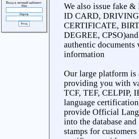
Вход в личный кабинет:
We also issue fake &
Имя
ID CARD, DRIVING
Пароль
CERTIFICATE, BIRT
DEGREE, CPSO)and ot
authentic documents w
information
Our large platform is
providing you with 
TCF, TEF, CELPIP, I
language certificati
provide Official Langu
into the database and 
stamps for customers 