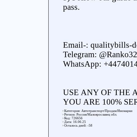
pass.
Email-: qualitybill
Telegram: @Ranko3
WhatsApp: +447401
USE ANY OF THE 
YOU ARE 100% SE
Категория: Автотранспорт/Продам/Иномарки
Регион: Россия/Малоярославец обл.
Код: 726656
Дата: 16.06.25
Осталось дней: -58