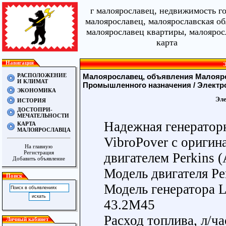
г малоярославец, недвижимость г
малоярославец, малоярославская об
малоярославец квартиры, малоярос
карта
Навигация
Э
РАСПОЛОЖЕНИЕ
Малоярославец, объявления Малояро
И КЛИМАТ
Промышленного назначения
/ Электр
ЭКОНОМИКА
Эле
ИСТОРИЯ
ДОСТОПРИ-
МЕЧАТЕЛЬНОСТИ
Надежная генератор
КАРТА
МАЛОЯРОСЛАВЦА
VibroPover с ориги
На главную
Регистрация
двигателем Perkins (
Добавить объявление
Модель двигателя P
Поиск
Модель генератора 
43.2M45
Расход топлива, л/ча
Личный кабинет