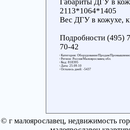
Габариты ДГУ в ко
2113*1064*1405
Вес ДГУ в кожухе, к
Подробности (495) 7
70-42
Категория: Оборудование/Продам/Промышленно
Регион: Россия/Малоярославец обл.
Код: 818395
Дата: 25.09.10
Осталось дней: -5437
© г малоярославец, недвижимость гор
малоярославец квартир