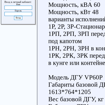
Вход в личный кабинет:
Мощность, кВA 60
Имя
Мощность, кВт 48
Пароль
варианты исполнени
1Р, 2Р, 3Р-Стациона
1РП, 2РП, 3РП пере
под капотом
1РН, 2РН, 3РН в ко
1РК, 2РК, 3РК пере
в кунге или контейн
Модель ДГУ VP60P
Габариты базовой 
1613*764*1205
Вес базовой ДГУ, кг