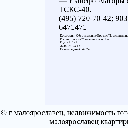
— трансформаторы 
ТСКС-40.
(495) 720-70-42; 903
6471471
Категория: Оборудование/Продам/Промышленно
Регион: Россия/Малоярославец обл.
Код: 911591
Дата: 23.03.13
Осталось дней: -4524
© г малоярославец, недвижимость гор
малоярославец квартир