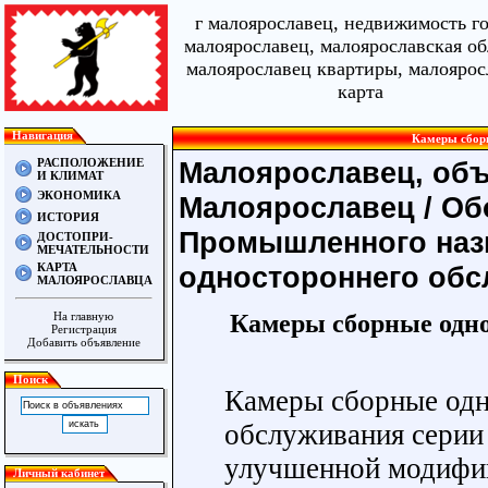
г малоярославец, недвижимость г
малоярославец, малоярославская об
малоярославец квартиры, малоярос
карта
Навигация
Камеры сбор
РАСПОЛОЖЕНИЕ
Малоярославец, объ
И КЛИМАТ
ЭКОНОМИКА
Малоярославец
/
Об
ИСТОРИЯ
Промышленного наз
ДОСТОПРИ-
МЕЧАТЕЛЬНОСТИ
КАРТА
одностороннего обс
МАЛОЯРОСЛАВЦА
Камеры сборные одно
На главную
Регистрация
Добавить объявление
Поиск
Камеры сборные одн
обслуживания серии
улучшенной модифи
Личный кабинет