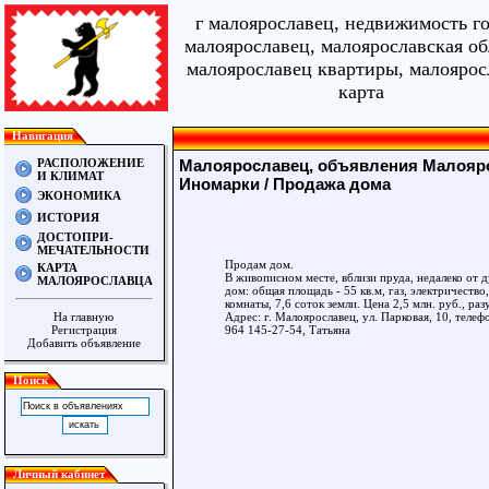
г малоярославец, недвижимость г
малоярославец, малоярославская об
малоярославец квартиры, малоярос
карта
Навигация
РАСПОЛОЖЕНИЕ
Малоярославец, объявления Малояро
И КЛИМАТ
Иномарки
/ Продажа дома
ЭКОНОМИКА
ИСТОРИЯ
ДОСТОПРИ-
МЕЧАТЕЛЬНОСТИ
Продам дом.
КАРТА
В живописном месте, вблизи пруда, недалеко от 
МАЛОЯРОСЛАВЦА
дом: общая площадь - 55 кв.м, газ, электричество
комнаты, 7,6 соток земли. Цена 2,5 млн. руб., ра
Адрес: г. Малоярославец, ул. Парковая, 10, телеф
На главную
964 145-27-54, Татьяна
Регистрация
Добавить объявление
Поиск
Личный кабинет