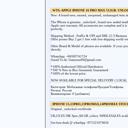
::
WTS: APPLE IPHONE 16 PRO MAX 512GB- UNLO
New: A brand-new, unused, unopened, undamaged item in 
The IPhone is genuine , unlocked , brand new sealed insid
Apple care warranty. All accessories are complete and it is 
perfectly.
Shipping Method : FedEx & UPS and DHL (2-3 Business 
Offer promo Buy 2 get 1 free with free shipping world wi
Other Brand & Model of phones are available. If your produ
directly.
WhatsApp: +84583741724
Gmail Us At: Gsmzone09@gmail.com
*100% Authorized Official Distributors
*100 % New in Box Genuinely Guaranteed
*100% of the lowest price.
NOW AVAILABLE FOR SPECIAL DELIVERY ( LOCAL 
Категория: Мобильные телефоны/Продам/Телефоны
Регион: Россия
Комментариев: 0 [добавить]
::
IPHONE 15,15PRO,13PROMAX,14PROMAX STOC
Original , unlocked worldwide
UK,US.EU.HK Spec,All GB ,colors, WHOLESALES avail
Get best deals @ whatApp +971521074616