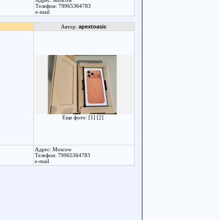
Адрес: Moscow
Телефон: 79965364783
e-mail
Автор:
apextoasic
Еще фото:
[1]
[2]
Адрес: Moscow
Телефон: 79965364783
e-mail