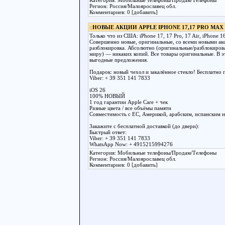
Категория: Мобильные телефоны/Продам/Телефоны
Регион: Россия/Малоярославец обл.
Комментариев: 0 [добавить]
::
НОВЫЕ АКЦИИ APPLE IPHONE 17,17 PRO MAX 
Только что из США: iPhone 17, 17 Pro, 17 Air, iPhone 16
Совершенно новые, оригинальные, со всеми новыми ак
разблокировка. Абсолютно (оригинальные/разблокирова
миру) — никаких копий. Все товары оригинальные. В э
выгодные предложения.
Подарок: новый чехол и закалённое стекло! Бесплатно 
Viber: + 39 351 141 7833
iOS 26
100% НОВЫЙ
1 год гарантии Apple Care + чек
Разные цвета / все объёмы памяти
Совместимость с ЕС, Америкой, арабским, испанским 
Закажите с бесплатной доставкой (до двери):
Быстрый ответ:
Viber: + 39 351 141 7833
WhatsApp Now: + 4915215994276
Категория: Мобильные телефоны/Продам/Телефоны
Регион: Россия/Малоярославец обл.
Комментариев: 0 [добавить]