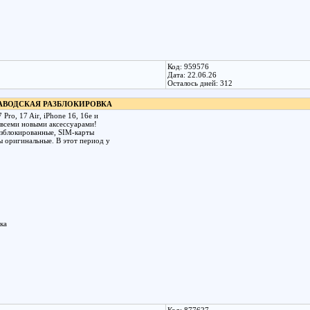
Код: 959576
Дата: 22.06.26
Осталось дней: 312
 ЗАВОДСКАЯ РАЗБЛОКИРОВКА
Pro, 17 Air, iPhone 16, 16e и
 всеми новыми аксессуарами!
азблокированные, SIM-карты
ы оригинальные. В этот период у
ка