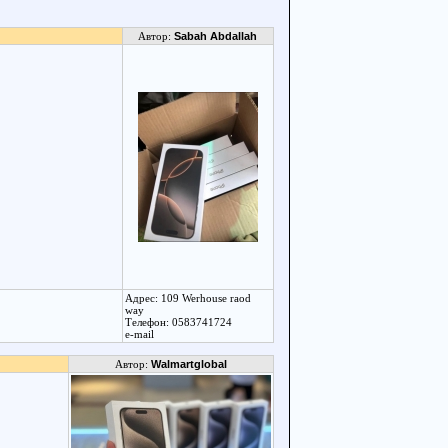
Автор:
Sabah Abdallah
Адрес: 109 Werhouse raod
way
Телефон: 0583741724
e-mail
Автор:
Walmartglobal