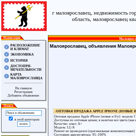
г малоярославец, недвижимость го
область, малоярославец кв
Навигация
Малояросл
РАСПОЛОЖЕНИЕ
Малоярославец, объявления Малояр
И КЛИМАТ
ЭКОНОМИКА
ИСТОРИЯ
ДОСТОПРИ-
МЕЧАТЕЛЬНОСТИ
КАРТА
МАЛОЯРОСЛАВЦА
На главную
Регистрация
Добавить объявление
Поиск
::
ОПТОВАЯ ПРОДАЖА APPLE IPHONE (НОВЫЕ И Б/У)
Оптовая продажа Apple iPhone (новые и б/у): модели 17,
в этой категории
Доступны по оптовым ценам; в наличии все цвета (как 
Качество: класс A+
Модель: LL/A
Ремонт не проводился (оригинальные комплектующие)
Состояние аккумулятора: 95–100%