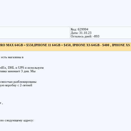
Код: 629994
Дата: 31.10.23
Осталось дней: -893
RO MAX 64GB = $550,IPHONE 11 64GB = $450, IPHONE XS 64GB - $400 , IPHONE XS
есть магазины в
edEx, DHL и UPS и используем
тавка занимает 3 дня. Мы
олностью разблокированы
вую коробку с 2-летней
 ,
 по следующему адресу: