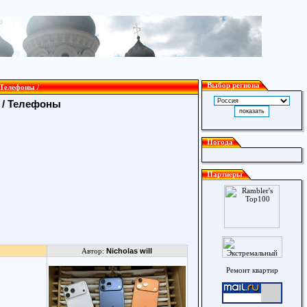
Выбор региона
Телефоны /
м
/
Телефоны
Погода
Партнеры
Автор:
Nicholas will
Ремонт квартир