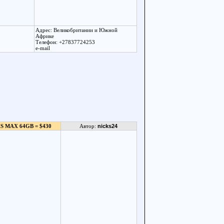
Адрес: Великобритании и Южной
Африке
Телефон: +27837724253
e-mail
S MAX 64GB = $430
Автор:
nicks24