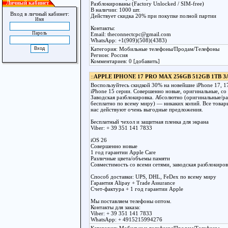
Личный кабинет
Разблокированы (Factory Unlocked / SIM-free)
В наличии: 1000 шт.
Вход в личный кабинет:
Действует скидка 20% при покупке полной партии
Имя
Контакты:
Пароль
Email: theconnectcpc@gmail.com
WhatsApp: +1(909)(508)(4383)
Категория: Мобильные телефоны/Продам/Телефоны
Регион: Россия
Комментариев: 0 [добавить]
::
APPLE IPHONE 17 PRO MAX 256GB 512GB 1TB
Воспользуйтесь скидкой 30% на новейшие iPhone 17, 17 
iPhone 15 серии. Совершенно новые, оригинальные, со
Заводская разблокировка. Абсолютно (оригинальные/р
бесплатно по всему миру) — никаких копий. Все товар
нас действуют очень выгодные предложения.
Бесплатный чехол и защитная пленка для экрана
Viber: + 39 351 141 7833
iOS 26
Совершенно новые
1 год гарантии Apple Care
Различные цвета/объемы памяти
Совместимость со всеми сетями, заводская разблокиров
Способ доставки: UPS, DHL, FeDex по всему миру
Гарантия Alipay + Trade Assurance
Счет-фактура + 1 год гарантии Apple
Мы поставляем телефоны оптом.
Контакты для заказа:
Viber: + 39 351 141 7833
WhatsApp: + 4915215994276