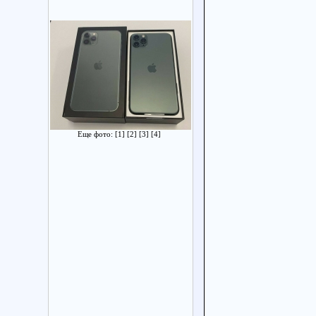
Еще фото:
[1]
[2]
[3]
[4]