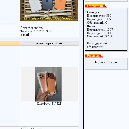
Статистика
Сегодня
:
Посетителей: 590
Переходов: 1065
Объявлений: 0
Всего
:
Адрес: st.andrew
Посетителей: 1387
Телефон: 5672691968
Переходов: 4244
e-mail
Объявлений: 2782
Автор:
apextoasic
На модерации 0
объявлений
Реклама
Террако Швеция
Еще фото:
[1]
[2]