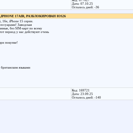
Код: 877627
Дата: 07.10.25
Осталось дней: -36
,IPHONE 17AIR, РАЗБЛОКИРОВАН IOS26
, 16e, iPhone 15 серии.
сессуарами! Заводская
нные, без SIM-карт по всему
тот период у нас действуют очень
при покупке!
и британским языками
Код: 169721
Дата: 23.09.25
Осталось дней: -140