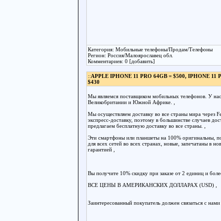
Категория: Мобильные телефоны/Продам/Телефоны
Регион: Россия/Малоярославец обл.
Комментариев: 0 [добавить]
::
APPLE IPHONE 11 PRO 64GB = $500, IPHONE 11 P
$430
Мы являемся поставщиком мобильных телефонов. У нас 
Великобритании и Южной Африке. ,
Мы осуществляем доставку во все страны мира через F
экспресс-доставку, поэтому в большинстве случаев дос
предлагаем бесплатную доставку во все страны. ,
Эти смартфоны или планшеты на 100% оригинальны, п
для всех сетей во всех странах, новые, запечатаны в но
гарантией ,
Вы получите 10% скидку при заказе от 2 единиц и более
ВСЕ ЦЕНЫ В АМЕРИКАНСКИХ ДОЛЛАРАХ (USD) ,
Заинтересованный покупатель должен связаться с нами