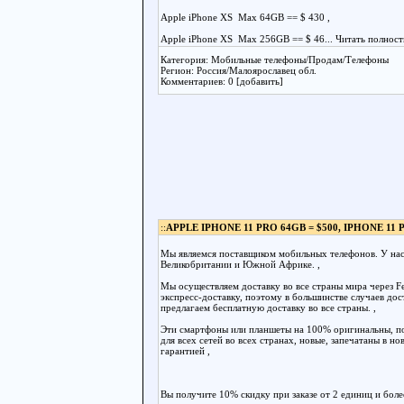
Apple iPhone XS Max 64GB == $ 430 ,
Apple iPhone XS Max 256GB == $ 46
... Читать полнос
Категория: Мобильные телефоны/Продам/Телефоны
Регион: Россия/Малоярославец обл.
Комментариев: 0 [добавить]
::
APPLE IPHONE 11 PRO 64GB = $500, IPHONE 11 
Мы являемся поставщиком мобильных телефонов. У нас 
Великобритании и Южной Африке. ,
Мы осуществляем доставку во все страны мира через F
экспресс-доставку, поэтому в большинстве случаев дос
предлагаем бесплатную доставку во все страны. ,
Эти смартфоны или планшеты на 100% оригинальны, п
для всех сетей во всех странах, новые, запечатаны в но
гарантией ,
Вы получите 10% скидку при заказе от 2 единиц и более