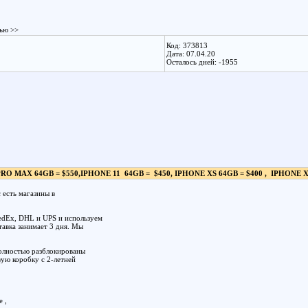
тью >>
Код: 373813
Дата: 07.04.20
Осталось дней: -1955
PRO MAX 64GB = $550,IPHONE 11 64GB = $450, IPHONE XS 64GB = $400 , IPHONE X
есть магазины в
edEx, DHL и UPS и используем
тавка занимает 3 дня. Мы
олностью разблокированы
вую коробку с 2-летней
 ,