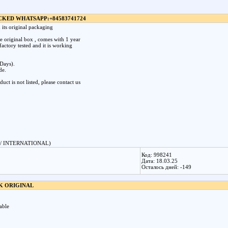
CKED WHATSAPP:+84583741724
its original packaging
e original box , comes with 1 year
factory tested and it is working
Days).
de.
ct is not listed, please contact us
/ INTERNATIONAL)
Код: 998241
Дата: 18.03.25
Осталось дней: -149
K ORIGINAL
able