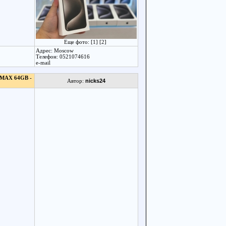
Еще фото:
[1]
[2]
Адрес: Moscow
Телефон: 0521074616
e-mail
 MAX 64GB -
Автор:
nicks24