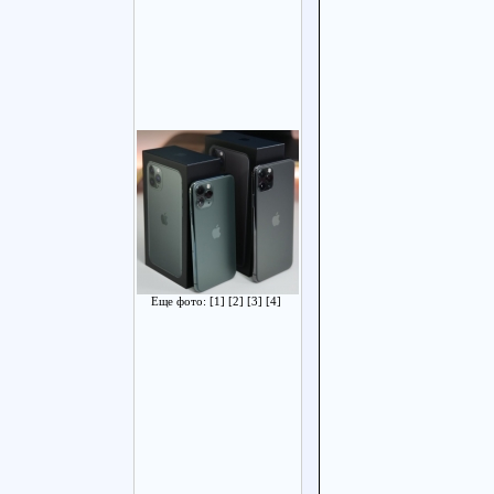
Еще фото:
[1]
[2]
[3]
[4]