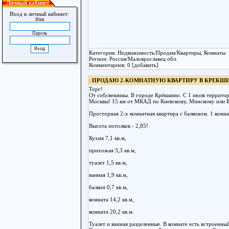
Личный кабинет
Вход в личный кабинет:
Имя
Пароль
Категория: Недвижимость/Продам/Квартиры, Комнаты
Регион: Россия/Малоярославец обл.
Комментариев: 0 [добавить]
::
ПРОДАЮ 2-КОМНАТНУЮ КВАРТИРУ В КРЕКШИ
Торг!
От собсвенника. В городе Крёкшино. С 1 июля террито
Москвы! 15 км от МКАД по Киевскому, Минскому или Б
Просторная 2-х комнатная квартира с балконом. 1 комн
Высота потолков - 2,85!
Кухня 7,1 кв.м,
прихожая 3,3 кв.м,
туалет 1,5 кв.м,
ванная 1,9 кв.м,
балкон 0,7 кв.м,
комната 14,2 кв.м,
комната 20,2 кв.м.
Туалет и ванная разделенные. В комнате есть встроенны