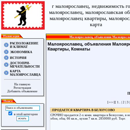
г малоярославец, недвижимость г
малоярославец, малоярославская об
малоярославец квартиры, малоярос
карта
Навигация
Малоярославец, объявления Малояросла
РАСПОЛОЖЕНИЕ
Малоярославец, объявления Малояр
И КЛИМАТ
Квартиры, Комнаты
ЭКОНОМИКА
ИСТОРИЯ
ДОСТОПРИ-
МЕЧАТЕЛЬНОСТИ
КАРТА
МАЛОЯРОСЛАВЦА
На главную
Регистрация
Добавить объявление
П
Поиск
[
<<<
][
1..
|
2
|
3
::
ПРОДАЕТСЯ КВАРТИРА В БЕЛОУСОВО
в этой категории
СРОЧНО продается 2-х комн. квартира в Белоусово, в но
обои, общ. 66 кв.м., кухня 7 кв.м. 2850000 руб. Торг.