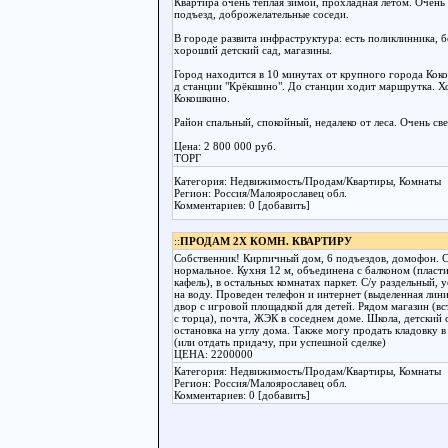
Квартира очень теплая зимой, прохладная летом. Очен
подъезд, доброжелательные соседи.
В городе развита инфраструктура: есть поликлинника, б
хороший детский сад, магазины.
Город находится в 10 минутах от крупного города Кок
д станции "Крёкшино". До станции ходит маршрутка. 
Кокошкино.
Район спальный, спокойный, недалеко от леса. Очень св
Цена: 2 800 000 руб.
ТОРГ
Категория: Недвижимость/Продам/Квартиры, Комнаты
Регион: Россия/Малоярославец обл.
Комментариев: 0 [добавить]
::
ПРОДАМ 2Х КОМН. КВАРТИРУ
Собственник! Кирпичный дом, 6 подъездов, домофон. 
нормальное. Кухня 12 м, объединена с балконом (пласти
кафель), в остальных комнатах паркет. С/у раздельный,
на воду. Проведен телефон и интернет (выделенная лин
двор с игровой площадкой для детей. Рядом магазин (в
с торца), почта, ЖЭК в соседнем доме. Школа, детский 
остановка на углу дома. Также могу продать кладовку 
(или отдать придачу, при успешной сделке)
ЦЕНА: 2200000
Категория: Недвижимость/Продам/Квартиры, Комнаты
Регион: Россия/Малоярославец обл.
Комментариев: 0 [добавить]