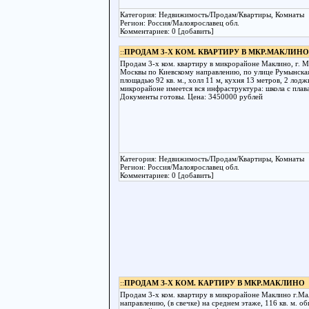
Категория: Недвижимость/Продам/Квартиры, Комнаты
Регион: Россия/Малоярославец обл.
Комментариев: 0 [добавить]
::
ПРОДАМ 3-Х КОМ. КВАРТИРУ В МКР.МАКЛИН
Продам 3-х ком. квартиру в микрорайоне Маклино, г. М
Москвы по Киевскому направлению, по улице Румынская,
площадью 92 кв. м., холл 11 м, кухня 13 метров, 2 лод
микрорайоне имеется вся инфраструктура: школа с плав
Документы готовы. Цена: 3450000 рублей
Категория: Недвижимость/Продам/Квартиры, Комнаты
Регион: Россия/Малоярославец обл.
Комментариев: 0 [добавить]
::
ПРОДАМ З-Х КОМ. КАРТИРУ В МКР.МАКЛИНО
Продам 3-х ком. квартиру в микрорайоне Маклино г.Ма
направлению, (в свечке) на среднем этаже, 116 кв. м. о