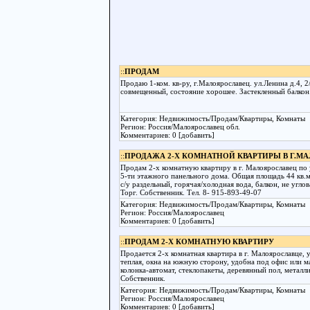
::
ПРОДАМ
Продаю 1-ком. кв-ру, г.Малоярославец. ул.Ленина д.4, 2/
совмещенный, состояние хорошее. Застекленный балкон
Категория: Недвижимость/Продам/Квартиры, Комнаты
Регион: Россия/Малоярославец обл.
Комментариев: 0 [добавить]
::
ПРОДАЖА 2-Х КОМНАТНОЙ КВАРТИРЫ В Г.М
Продам 2-х комнатную квартиру в г. Малоярославец по 
5-ти этажного панельного дома. Общая площадь 44 кв.м
с/у раздельный, горячая/холодная вода, балкон, не угло
Торг. Собственник. Тел. 8- 915-893-49-07
Категория: Недвижимость/Продам/Квартиры, Комнаты
Регион: Россия/Малоярославец
Комментариев: 0 [добавить]
::
ПРОДАМ 2-Х КОМНАТНУЮ КВАРТИРУ
Продается 2-х комнатная квартира в г. Малоярославце, у
теплая, окна на южную сторону, удобна под офис или ма
колонка-автомат, стеклопакеты, деревянный пол, металл
Собственник.
Категория: Недвижимость/Продам/Квартиры, Комнаты
Регион: Россия/Малоярославец
Комментариев: 0 [добавить]